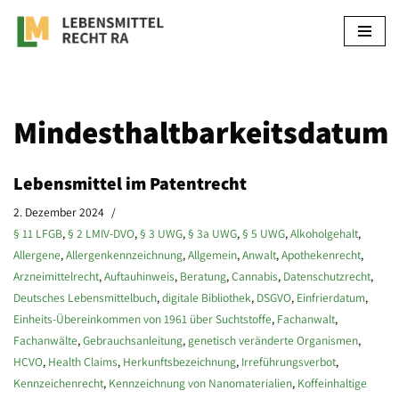
Zum
Inhalt
springen
Mindesthaltbarkeitsdatum
Lebensmittel im Patentrecht
2. Dezember 2024
§ 11 LFGB
,
§ 2 LMIV-DVO
,
§ 3 UWG
,
§ 3a UWG
,
§ 5 UWG
,
Alkoholgehalt
,
Allergene
,
Allergenkennzeichnung
,
Allgemein
,
Anwalt
,
Apothekenrecht
,
Arzneimittelrecht
,
Auftauhinweis
,
Beratung
,
Cannabis
,
Datenschutzrecht
,
Deutsches Lebensmittelbuch
,
digitale Bibliothek
,
DSGVO
,
Einfrierdatum
,
Einheits-Übereinkommen von 1961 über Suchtstoffe
,
Fachanwalt
,
Fachanwälte
,
Gebrauchsanleitung
,
genetisch veränderte Organismen
,
HCVO
,
Health Claims
,
Herkunftsbezeichnung
,
Irreführungsverbot
,
Kennzeichenrecht
,
Kennzeichnung von Nanomaterialien
,
Koffeinhaltige