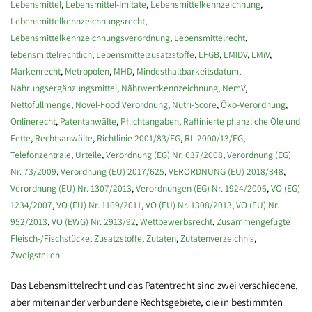
Lebensmittel
,
Lebensmittel-Imitate
,
Lebensmittelkennzeichnung
,
Lebensmittelkennzeichnungsrecht
,
Lebensmittelkennzeichnungsverordnung
,
Lebensmittelrecht
,
lebensmittelrechtlich
,
Lebensmittelzusatzstoffe
,
LFGB
,
LMIDV
,
LMiV
,
Markenrecht
,
Metropolen
,
MHD
,
Mindesthaltbarkeitsdatum
,
Nahrungsergänzungsmittel
,
Nährwertkennzeichnung
,
NemV
,
Nettofüllmenge
,
Novel-Food Verordnung
,
Nutri-Score
,
Öko-Verordnung
,
Onlinerecht
,
Patentanwälte
,
Pflichtangaben
,
Raffinierte pflanzliche Öle und
Fette
,
Rechtsanwälte
,
Richtlinie 2001/83/EG
,
RL 2000/13/EG
,
Telefonzentrale
,
Urteile
,
Verordnung (EG) Nr. 637/2008
,
Verordnung (EG)
Nr. 73/2009
,
Verordnung (EU) 2017/625
,
VERORDNUNG (EU) 2018/848
,
Verordnung (EU) Nr. 1307/2013
,
Verordnungen (EG) Nr. 1924/2006
,
VO (EG)
1234/2007
,
VO (EU) Nr. 1169/2011
,
VO (EU) Nr. 1308/2013
,
VO (EU) Nr.
952/2013
,
VO (EWG) Nr. 2913/92
,
Wettbewerbsrecht
,
Zusammengefügte
Fleisch-/Fischstücke
,
Zusatzstoffe
,
Zutaten
,
Zutatenverzeichnis
,
Zweigstellen
Das Lebensmittelrecht und das Patentrecht sind zwei verschiedene,
aber miteinander verbundene Rechtsgebiete, die in bestimmten