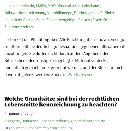
Lebensmittelrecht
,
LMIDV
,
MHD
,
Mindesthaltbarkeitsdatum
,
Nährwertkennzeichnung
,
Nettofüllmenge
,
Pflichtangaben
,
Raffinierte
pflanzliche Öle und Fette
,
Zusammengefügte Fleisch-/Fischstücke
,
Zutatenverzeichnis
Lesbarkeit der Pflichtangaben Alle Pflichtangaben sind an einer gut
sichtbaren Stelle deutlich, gut lesbar und gegebenenfalls dauerhaft
anzubringen. Sie dürfen nicht durch andere Angaben oder
Bildzeichen oder sonstiges eingefügtes Material verdeckt,
undeutlich gemacht oder getrennt werden, und der Blick darf nicht
davon abgelenkt werden. Zudem…
Weiterlesen »
Welche Grundsätze sind bei der rechtlichen
Lebensmittelkennzeichnung zu beachten?
5. Januar 2022
Allergene
,
Deutsches Lebensmittelbuch
,
genetisch veränderte
Organismen
,
Lebensmittelkennzeichnung
,