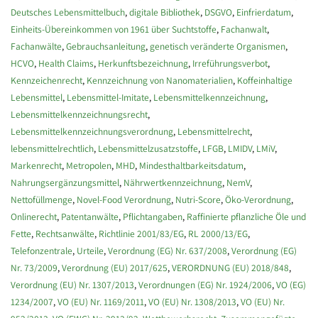
Deutsches Lebensmittelbuch
,
digitale Bibliothek
,
DSGVO
,
Einfrierdatum
,
Einheits-Übereinkommen von 1961 über Suchtstoffe
,
Fachanwalt
,
Fachanwälte
,
Gebrauchsanleitung
,
genetisch veränderte Organismen
,
HCVO
,
Health Claims
,
Herkunftsbezeichnung
,
Irreführungsverbot
,
Kennzeichenrecht
,
Kennzeichnung von Nanomaterialien
,
Koffeinhaltige
Lebensmittel
,
Lebensmittel-Imitate
,
Lebensmittelkennzeichnung
,
Lebensmittelkennzeichnungsrecht
,
Lebensmittelkennzeichnungsverordnung
,
Lebensmittelrecht
,
lebensmittelrechtlich
,
Lebensmittelzusatzstoffe
,
LFGB
,
LMIDV
,
LMiV
,
Markenrecht
,
Metropolen
,
MHD
,
Mindesthaltbarkeitsdatum
,
Nahrungsergänzungsmittel
,
Nährwertkennzeichnung
,
NemV
,
Nettofüllmenge
,
Novel-Food Verordnung
,
Nutri-Score
,
Öko-Verordnung
,
Onlinerecht
,
Patentanwälte
,
Pflichtangaben
,
Raffinierte pflanzliche Öle und
Fette
,
Rechtsanwälte
,
Richtlinie 2001/83/EG
,
RL 2000/13/EG
,
Telefonzentrale
,
Urteile
,
Verordnung (EG) Nr. 637/2008
,
Verordnung (EG)
Nr. 73/2009
,
Verordnung (EU) 2017/625
,
VERORDNUNG (EU) 2018/848
,
Verordnung (EU) Nr. 1307/2013
,
Verordnungen (EG) Nr. 1924/2006
,
VO (EG)
1234/2007
,
VO (EU) Nr. 1169/2011
,
VO (EU) Nr. 1308/2013
,
VO (EU) Nr.