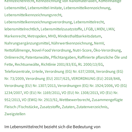
Kennzeichenrecht
,
Kennzeichnung von Nanomaterialien
,
Koffeinhaltige
Lebensmittel
,
Lebensmittel-Imitate
,
Lebensmittelkennzeichnung
,
Lebensmittelkennzeichnungsrecht
,
Lebensmittelkennzeichnungsverordnung
,
Lebensmittelrecht
,
lebensmittelrechtlich
,
Lebensmittelzusatzstoffe
,
LFGB
,
LMIDV
,
LMiV
,
Markenrecht
,
Metropolen
,
MHD
,
Mindesthaltbarkeitsdatum
,
Nahrungsergänzungsmittel
,
Nährwertkennzeichnung
,
NemV
,
Nettofüllmenge
,
Novel-Food Verordnung
,
Nutri-Score
,
Öko-Verordnung
,
Onlinerecht
,
Patentanwälte
,
Pflichtangaben
,
Raffinierte pflanzliche Öle und
Fette
,
Rechtsanwälte
,
Richtlinie 2001/83/EG
,
RL 2000/13/EG
,
Telefonzentrale
,
Urteile
,
Verordnung (EG) Nr. 637/2008
,
Verordnung (EG)
Nr. 73/2009
,
Verordnung (EU) 2017/625
,
VERORDNUNG (EU) 2018/848
,
Verordnung (EU) Nr. 1307/2013
,
Verordnungen (EG) Nr. 1924/2006
,
VO (EG)
1234/2007
,
VO (EU) Nr. 1169/2011
,
VO (EU) Nr. 1308/2013
,
VO (EU) Nr.
952/2013
,
VO (EWG) Nr. 2913/92
,
Wettbewerbsrecht
,
Zusammengefügte
Fleisch-/Fischstücke
,
Zusatzstoffe
,
Zutaten
,
Zutatenverzeichnis
,
Zweigstellen
Im Lebensmittelrecht bezieht sich die Bedeutung von