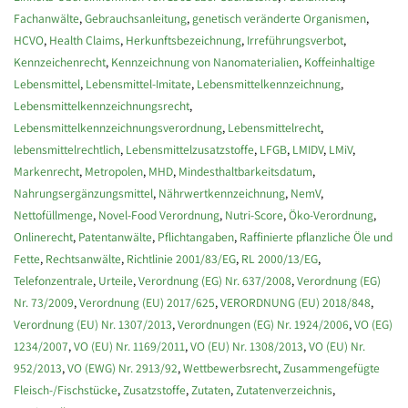
Fachanwälte
,
Gebrauchsanleitung
,
genetisch veränderte Organismen
,
HCVO
,
Health Claims
,
Herkunftsbezeichnung
,
Irreführungsverbot
,
Kennzeichenrecht
,
Kennzeichnung von Nanomaterialien
,
Koffeinhaltige
Lebensmittel
,
Lebensmittel-Imitate
,
Lebensmittelkennzeichnung
,
Lebensmittelkennzeichnungsrecht
,
Lebensmittelkennzeichnungsverordnung
,
Lebensmittelrecht
,
lebensmittelrechtlich
,
Lebensmittelzusatzstoffe
,
LFGB
,
LMIDV
,
LMiV
,
Markenrecht
,
Metropolen
,
MHD
,
Mindesthaltbarkeitsdatum
,
Nahrungsergänzungsmittel
,
Nährwertkennzeichnung
,
NemV
,
Nettofüllmenge
,
Novel-Food Verordnung
,
Nutri-Score
,
Öko-Verordnung
,
Onlinerecht
,
Patentanwälte
,
Pflichtangaben
,
Raffinierte pflanzliche Öle und
Fette
,
Rechtsanwälte
,
Richtlinie 2001/83/EG
,
RL 2000/13/EG
,
Telefonzentrale
,
Urteile
,
Verordnung (EG) Nr. 637/2008
,
Verordnung (EG)
Nr. 73/2009
,
Verordnung (EU) 2017/625
,
VERORDNUNG (EU) 2018/848
,
Verordnung (EU) Nr. 1307/2013
,
Verordnungen (EG) Nr. 1924/2006
,
VO (EG)
1234/2007
,
VO (EU) Nr. 1169/2011
,
VO (EU) Nr. 1308/2013
,
VO (EU) Nr.
952/2013
,
VO (EWG) Nr. 2913/92
,
Wettbewerbsrecht
,
Zusammengefügte
Fleisch-/Fischstücke
,
Zusatzstoffe
,
Zutaten
,
Zutatenverzeichnis
,