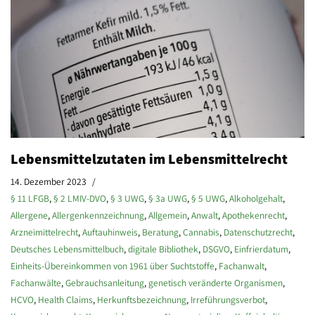
Lebensmittelzutaten im Lebensmittelrecht
14. Dezember 2023
§ 11 LFGB
,
§ 2 LMIV-DVO
,
§ 3 UWG
,
§ 3a UWG
,
§ 5 UWG
,
Alkoholgehalt
,
Allergene
,
Allergenkennzeichnung
,
Allgemein
,
Anwalt
,
Apothekenrecht
,
Arzneimittelrecht
,
Auftauhinweis
,
Beratung
,
Cannabis
,
Datenschutzrecht
,
Deutsches Lebensmittelbuch
,
digitale Bibliothek
,
DSGVO
,
Einfrierdatum
,
Einheits-Übereinkommen von 1961 über Suchtstoffe
,
Fachanwalt
,
Fachanwälte
,
Gebrauchsanleitung
,
genetisch veränderte Organismen
,
HCVO
,
Health Claims
,
Herkunftsbezeichnung
,
Irreführungsverbot
,