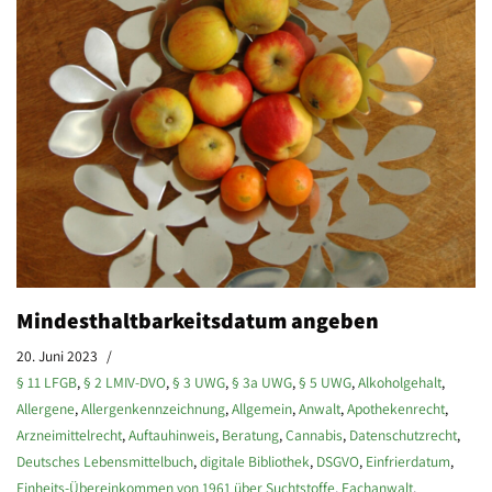
Mindesthaltbarkeitsdatum angeben
20. Juni 2023
§ 11 LFGB
,
§ 2 LMIV-DVO
,
§ 3 UWG
,
§ 3a UWG
,
§ 5 UWG
,
Alkoholgehalt
,
Allergene
,
Allergenkennzeichnung
,
Allgemein
,
Anwalt
,
Apothekenrecht
,
Arzneimittelrecht
,
Auftauhinweis
,
Beratung
,
Cannabis
,
Datenschutzrecht
,
Deutsches Lebensmittelbuch
,
digitale Bibliothek
,
DSGVO
,
Einfrierdatum
,
Einheits-Übereinkommen von 1961 über Suchtstoffe
,
Fachanwalt
,