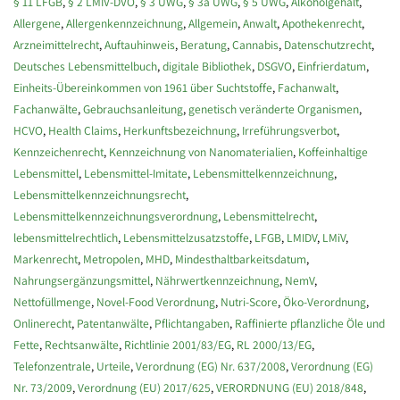
§ 11 LFGB
,
§ 2 LMIV-DVO
,
§ 3 UWG
,
§ 3a UWG
,
§ 5 UWG
,
Alkoholgehalt
,
Allergene
,
Allergenkennzeichnung
,
Allgemein
,
Anwalt
,
Apothekenrecht
,
Arzneimittelrecht
,
Auftauhinweis
,
Beratung
,
Cannabis
,
Datenschutzrecht
,
Deutsches Lebensmittelbuch
,
digitale Bibliothek
,
DSGVO
,
Einfrierdatum
,
Einheits-Übereinkommen von 1961 über Suchtstoffe
,
Fachanwalt
,
Fachanwälte
,
Gebrauchsanleitung
,
genetisch veränderte Organismen
,
HCVO
,
Health Claims
,
Herkunftsbezeichnung
,
Irreführungsverbot
,
Kennzeichenrecht
,
Kennzeichnung von Nanomaterialien
,
Koffeinhaltige
Lebensmittel
,
Lebensmittel-Imitate
,
Lebensmittelkennzeichnung
,
Lebensmittelkennzeichnungsrecht
,
Lebensmittelkennzeichnungsverordnung
,
Lebensmittelrecht
,
lebensmittelrechtlich
,
Lebensmittelzusatzstoffe
,
LFGB
,
LMIDV
,
LMiV
,
Markenrecht
,
Metropolen
,
MHD
,
Mindesthaltbarkeitsdatum
,
Nahrungsergänzungsmittel
,
Nährwertkennzeichnung
,
NemV
,
Nettofüllmenge
,
Novel-Food Verordnung
,
Nutri-Score
,
Öko-Verordnung
,
Onlinerecht
,
Patentanwälte
,
Pflichtangaben
,
Raffinierte pflanzliche Öle und
Fette
,
Rechtsanwälte
,
Richtlinie 2001/83/EG
,
RL 2000/13/EG
,
Telefonzentrale
,
Urteile
,
Verordnung (EG) Nr. 637/2008
,
Verordnung (EG)
Nr. 73/2009
,
Verordnung (EU) 2017/625
,
VERORDNUNG (EU) 2018/848
,