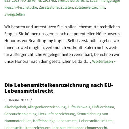
952/2013
,
VO (EWG) Nr. 2913/92
,
Wettbewerbsrecht
,
Zusammengefügte
Fleisch-/Fischstücke
,
Zusatzstoffe
,
Zutaten
,
Zutatenverzeichnis
,
Zweigstellen
Wir beraten und unterstützen Sie in allen lebensmittelrechtlichen
Fragen. Sie können uns gerne nach der potentiellen Höhe unseres
Honorars vor Beauftragung fragen. Selbstverständlich geben wir
Ihnen, soweit möglich, verbindlich Auskunft. Sofern nichts weiter
für außergerichtliche Angelegenheiten vereinbart, berechnen wir
unser Honorar nach dem gesetzlichen Leitbild.…
Weiterlesen »
Die Lebensmittelkennzeichnung nach EU-
Lebensmittelrecht
5. Januar 2022
Alkoholgehalt
,
Allergenkennzeichnung
,
Auftauhinweis
,
Einfrierdatum
,
Gebrauchsanleitung
,
Herkunftsbezeichnung
,
Kennzeichnung von
Nanomaterialien
,
Koffeinhaltige Lebensmittel
,
Lebensmittel-Imitate
,
Lebensmittelkennzeichnung
,
Lebensmittelkennzeichnungsrecht
,