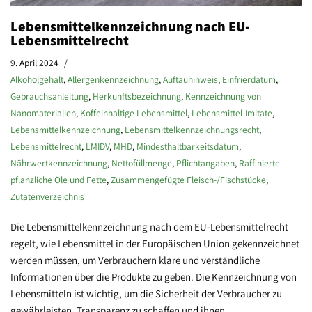
Lebensmittelkennzeichnung nach EU-
Lebensmittelrecht
9. April 2024
Alkoholgehalt
,
Allergenkennzeichnung
,
Auftauhinweis
,
Einfrierdatum
,
Gebrauchsanleitung
,
Herkunftsbezeichnung
,
Kennzeichnung von
Nanomaterialien
,
Koffeinhaltige Lebensmittel
,
Lebensmittel-Imitate
,
Lebensmittelkennzeichnung
,
Lebensmittelkennzeichnungsrecht
,
Lebensmittelrecht
,
LMIDV
,
MHD
,
Mindesthaltbarkeitsdatum
,
Nährwertkennzeichnung
,
Nettofüllmenge
,
Pflichtangaben
,
Raffinierte
pflanzliche Öle und Fette
,
Zusammengefügte Fleisch-/Fischstücke
,
Zutatenverzeichnis
Die Lebensmittelkennzeichnung nach dem EU-Lebensmittelrecht
regelt, wie Lebensmittel in der Europäischen Union gekennzeichnet
werden müssen, um Verbrauchern klare und verständliche
Informationen über die Produkte zu geben. Die Kennzeichnung von
Lebensmitteln ist wichtig, um die Sicherheit der Verbraucher zu
gewährleisten, Transparenz zu schaffen und ihnen