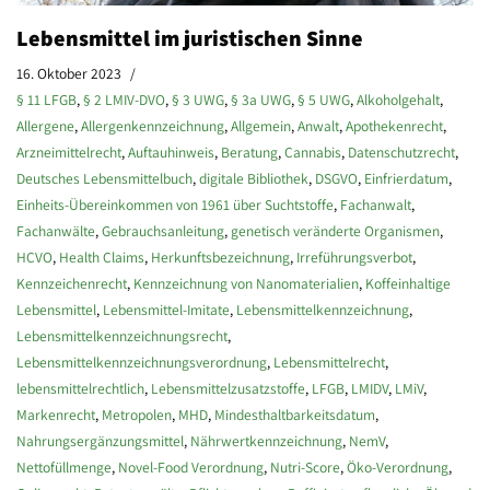
Lebensmittel im juristischen Sinne
16. Oktober 2023
§ 11 LFGB
,
§ 2 LMIV-DVO
,
§ 3 UWG
,
§ 3a UWG
,
§ 5 UWG
,
Alkoholgehalt
,
Allergene
,
Allergenkennzeichnung
,
Allgemein
,
Anwalt
,
Apothekenrecht
,
Arzneimittelrecht
,
Auftauhinweis
,
Beratung
,
Cannabis
,
Datenschutzrecht
,
Deutsches Lebensmittelbuch
,
digitale Bibliothek
,
DSGVO
,
Einfrierdatum
,
Einheits-Übereinkommen von 1961 über Suchtstoffe
,
Fachanwalt
,
Fachanwälte
,
Gebrauchsanleitung
,
genetisch veränderte Organismen
,
HCVO
,
Health Claims
,
Herkunftsbezeichnung
,
Irreführungsverbot
,
Kennzeichenrecht
,
Kennzeichnung von Nanomaterialien
,
Koffeinhaltige
Lebensmittel
,
Lebensmittel-Imitate
,
Lebensmittelkennzeichnung
,
Lebensmittelkennzeichnungsrecht
,
Lebensmittelkennzeichnungsverordnung
,
Lebensmittelrecht
,
lebensmittelrechtlich
,
Lebensmittelzusatzstoffe
,
LFGB
,
LMIDV
,
LMiV
,
Markenrecht
,
Metropolen
,
MHD
,
Mindesthaltbarkeitsdatum
,
Nahrungsergänzungsmittel
,
Nährwertkennzeichnung
,
NemV
,
Nettofüllmenge
,
Novel-Food Verordnung
,
Nutri-Score
,
Öko-Verordnung
,