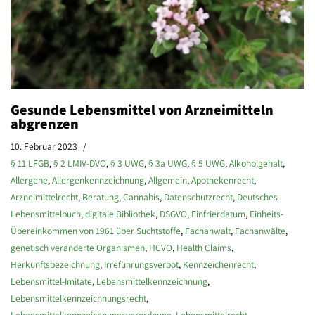
Gesunde Lebensmittel von Arzneimitteln
abgrenzen
10. Februar 2023
§ 11 LFGB
,
§ 2 LMIV-DVO
,
§ 3 UWG
,
§ 3a UWG
,
§ 5 UWG
,
Alkoholgehalt
,
Allergene
,
Allergenkennzeichnung
,
Allgemein
,
Apothekenrecht
,
Arzneimittelrecht
,
Beratung
,
Cannabis
,
Datenschutzrecht
,
Deutsches
Lebensmittelbuch
,
digitale Bibliothek
,
DSGVO
,
Einfrierdatum
,
Einheits-
Übereinkommen von 1961 über Suchtstoffe
,
Fachanwalt
,
Fachanwälte
,
genetisch veränderte Organismen
,
HCVO
,
Health Claims
,
Herkunftsbezeichnung
,
Irreführungsverbot
,
Kennzeichenrecht
,
Lebensmittel-Imitate
,
Lebensmittelkennzeichnung
,
Lebensmittelkennzeichnungsrecht
,
Lebensmittelkennzeichnungsverordnung
,
Lebensmittelrecht
,