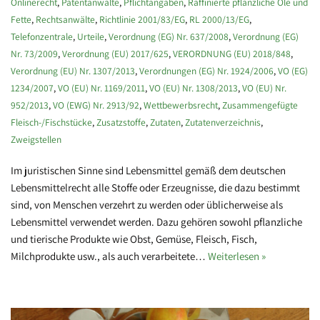
Onlinerecht
,
Patentanwälte
,
Pflichtangaben
,
Raffinierte pflanzliche Öle und
Fette
,
Rechtsanwälte
,
Richtlinie 2001/83/EG
,
RL 2000/13/EG
,
Telefonzentrale
,
Urteile
,
Verordnung (EG) Nr. 637/2008
,
Verordnung (EG)
Nr. 73/2009
,
Verordnung (EU) 2017/625
,
VERORDNUNG (EU) 2018/848
,
Verordnung (EU) Nr. 1307/2013
,
Verordnungen (EG) Nr. 1924/2006
,
VO (EG)
1234/2007
,
VO (EU) Nr. 1169/2011
,
VO (EU) Nr. 1308/2013
,
VO (EU) Nr.
952/2013
,
VO (EWG) Nr. 2913/92
,
Wettbewerbsrecht
,
Zusammengefügte
Fleisch-/Fischstücke
,
Zusatzstoffe
,
Zutaten
,
Zutatenverzeichnis
,
Zweigstellen
Im juristischen Sinne sind Lebensmittel gemäß dem deutschen
Lebensmittelrecht alle Stoffe oder Erzeugnisse, die dazu bestimmt
sind, von Menschen verzehrt zu werden oder üblicherweise als
Lebensmittel verwendet werden. Dazu gehören sowohl pflanzliche
und tierische Produkte wie Obst, Gemüse, Fleisch, Fisch,
Milchprodukte usw., als auch verarbeitete…
Weiterlesen »