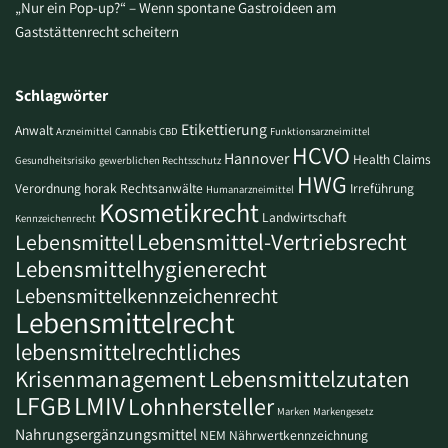
„Nur ein Pop-up?“ – Wenn spontane Gastroideen am
Gaststättenrecht scheitern
Schlagwörter
Etikettierung
Anwalt
Arzneimittel
Cannabis
CBD
Funktionsarzneimittel
HCVO
Hannover
Health Claims
Gesundheitsrisiko
gewerblichen Rechtsschutz
HWG
Verordnung
horak Rechtsanwälte
Irreführung
Humanarzneimittel
Kosmetikrecht
Landwirtschaft
Kennzeichenrecht
Lebensmittel-Vertriebsrecht
Lebensmittel
Lebensmittelhygienerecht
Lebensmittelkennzeichenrecht
Lebensmittelrecht
lebensmittelrechtliches
Krisenmanagement
Lebensmittelzutaten
LFGB
LMIV
Lohnhersteller
Marken
Markengesetz
Nahrungsergänzungsmittel
NEM
Nährwertkennzeichnung