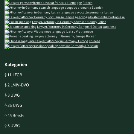
French
Spanish
Italian
Portuguese
Polish
Japanese
Vietnamese
Korean
Chinese
Russian
Kategorien
§ 11 LFGB
§ 2 LMIV-DVO
§ 3 UWG
§ 3a UWG
§ 45 BörsG
§ 5 UWG