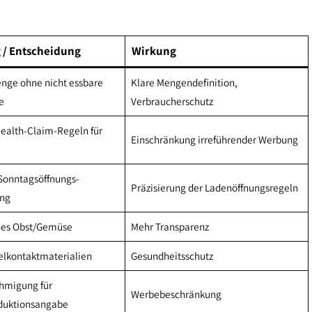
/ Entscheidung
Wirkung
nge ohne nicht essbare
Klare Mengendefinition,
e
Verbraucherschutz
ealth-Claim-Regeln für
Einschränkung irreführender Werbung
Sonntagsöffnungs-
Präzisierung der Ladenöffnungsregeln
ng
nes Obst/Gemüse
Mehr Transparenz
elkontaktmaterialien
Gesundheitsschutz
hmigung für
Werbebeschränkung
duktionsangabe