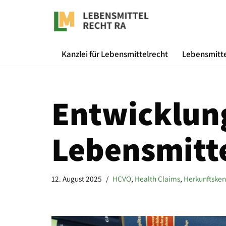
Zum
Inhalt
Kanzlei für Lebensmittelrecht
Lebensmitte
springen
Entwicklun
Lebensmitt
12. August 2025
HCVO
,
Health Claims
,
Herkunftske