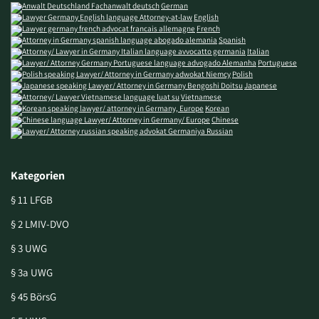
German
English
French
Spanish
Italian
Portuguese
Polish
Japanese
Vietnamese
Korean
Chinese
Russian
Kategorien
§ 11 LFGB
§ 2 LMIV-DVO
§ 3 UWG
§ 3a UWG
§ 45 BörsG