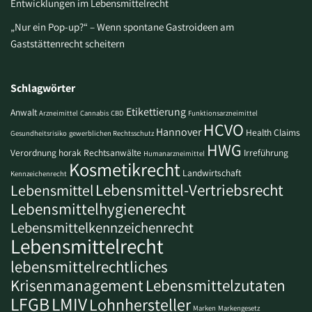
Entwicklungen im Lebensmittelrecht
„Nur ein Pop-up?“ – Wenn spontane Gastroideen am
Gaststättenrecht scheitern
Schlagwörter
Etikettierung
Anwalt
Arzneimittel
Cannabis
CBD
Funktionsarzneimittel
HCVO
Hannover
Health Claims
Gesundheitsrisiko
gewerblichen Rechtsschutz
HWG
Verordnung
horak Rechtsanwälte
Irreführung
Humanarzneimittel
Kosmetikrecht
Landwirtschaft
Kennzeichenrecht
Lebensmittel-Vertriebsrecht
Lebensmittel
Lebensmittelhygienerecht
Lebensmittelkennzeichenrecht
Lebensmittelrecht
lebensmittelrechtliches
Krisenmanagement
Lebensmittelzutaten
LFGB
LMIV
Lohnhersteller
Marken
Markengesetz