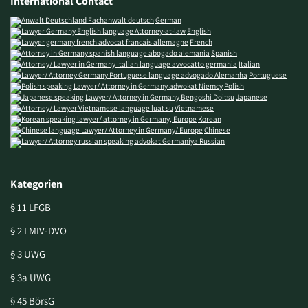
International Contact
German
English
French
Spanish
Italian
Portuguese
Polish
Japanese
Vietnamese
Korean
Chinese
Russian
Kategorien
§ 11 LFGB
§ 2 LMIV-DVO
§ 3 UWG
§ 3a UWG
§ 45 BörsG