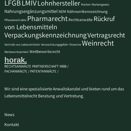
LFGB
LMIV
Lohnhersteller
Marken
Markengesetz
Nahrungsergänzungsmittel
NEM
Nährwertkennzeichnung
Pharmarecht
Rückruf
Rechtsanwälte
Pflanzenextrakte
von Lebensmitteln
Verpackungskennzeichnung
Vertragsrecht
Weinrecht
Vertrieb von Lebensmitteln
Verwechslungsgefahr
Vitamine
Wettbewerbsrecht
Werbewirksamkeit
horak.
RECHTSANWÄLTE PARTNERSCHAFT MBB /
FACHANWÄLTE / PATENTANWÄLTE /
Wir sind eine spezialisierte Anwaltskanzlei und bieten rund um das
Lebensmittelrecht Beratung und Vertretung.
News
Kontakt