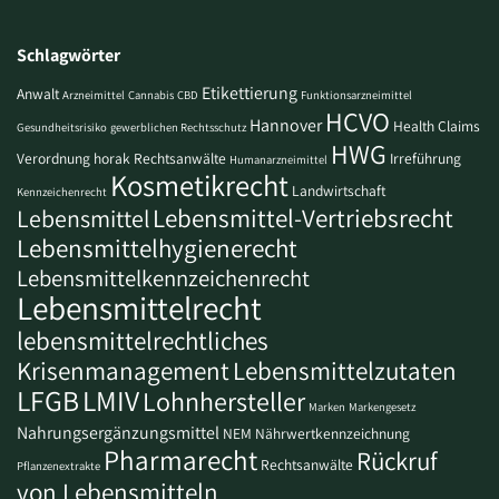
Schlagwörter
Etikettierung
Anwalt
Arzneimittel
Cannabis
CBD
Funktionsarzneimittel
HCVO
Hannover
Health Claims
Gesundheitsrisiko
gewerblichen Rechtsschutz
HWG
Verordnung
horak Rechtsanwälte
Irreführung
Humanarzneimittel
Kosmetikrecht
Landwirtschaft
Kennzeichenrecht
Lebensmittel-Vertriebsrecht
Lebensmittel
Lebensmittelhygienerecht
Lebensmittelkennzeichenrecht
Lebensmittelrecht
lebensmittelrechtliches
Krisenmanagement
Lebensmittelzutaten
LFGB
LMIV
Lohnhersteller
Marken
Markengesetz
Nahrungsergänzungsmittel
NEM
Nährwertkennzeichnung
Pharmarecht
Rückruf
Rechtsanwälte
Pflanzenextrakte
von Lebensmitteln