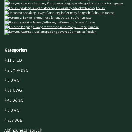
Portuguese
Polish
Japanese
Vietnamese
Korean
Chinese
Russian
Kategorien
§ 11 LFGB
§ 2 LMIV-DVO
§ 3 UWG
§ 3a UWG
§ 45 BörsG
§ 5 UWG
§ 823 BGB
Abfindungsanspruch