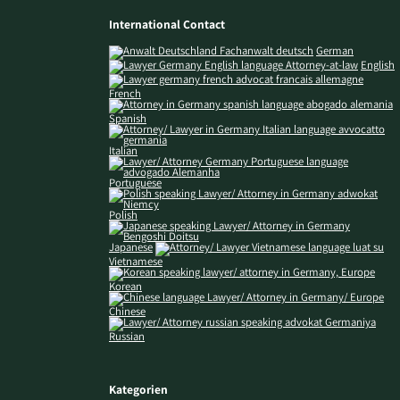
International Contact
German
English
French
Spanish
Italian
Portuguese
Polish
Japanese
Vietnamese
Korean
Chinese
Russian
Kategorien