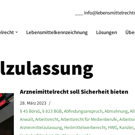
___
info@lebensmittelrecht
lrecht
Lebensmittelkennzeichnung
Lösungen
Über
lzulassung
Arzneimittelrecht soll Sicherheit bieten
28. März 2023
§ 45 BörsG
,
§ 823 BGB
,
Abfindungsanspruch
,
Abmahnung
,
Al
Anwalt
,
Arbeitsrecht
,
Arbeitsrecht für Medienberufe
,
Arbeitsv
Arzneimittelzulassung
,
Heilmittelwerberecht
,
HWG
,
Kanzlei