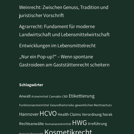
Weinrecht: Zwischen Genuss, Tradition und
juristischer Vorschrift
Agrarrecht: Fundament für moderne
Landwirtschaft und Lebensmittelwirtschaft
Entwicklungen im Lebensmittelrecht
„Nur ein Pop-up?“ – Wenn spontane
Gastroideen am Gaststättenrecht scheitern
Schlagwörter
Etikettierung
Anwalt
Arzneimittel
Cannabis
CBD
Funktionsarzneimittel
Gesundheitsrisiko
gewerblichen Rechtsschutz
HCVO
Hannover
Health Claims Verordnung
horak
HWG
Rechtsanwälte
Irreführung
Humanarzneimittel
Kosmetikrecht
Kennzeichenrecht