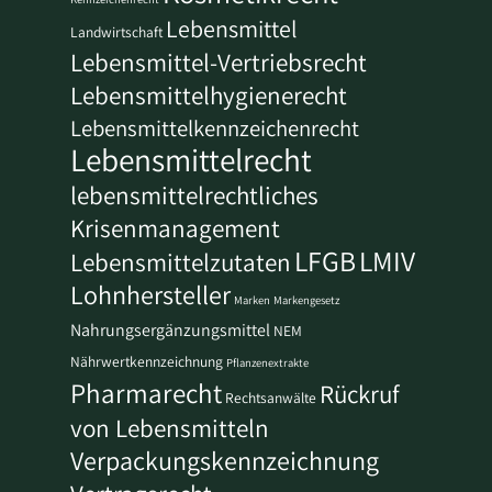
Lebensmittel
Landwirtschaft
Lebensmittel-Vertriebsrecht
Lebensmittelhygienerecht
Lebensmittelkennzeichenrecht
Lebensmittelrecht
lebensmittelrechtliches
Krisenmanagement
LFGB
LMIV
Lebensmittelzutaten
Lohnhersteller
Marken
Markengesetz
Nahrungsergänzungsmittel
NEM
Nährwertkennzeichnung
Pflanzenextrakte
Pharmarecht
Rückruf
Rechtsanwälte
von Lebensmitteln
Verpackungskennzeichnung