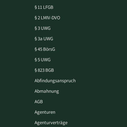
§ 11 LFGB
§ 2 LMIV-DVO
§ 3 UWG
§ 3a UWG
§ 45 BörsG
§ 5 UWG
§ 823 BGB
Abfindungsanspruch
Abmahnung
AGB
Agenturen
Agenturverträge