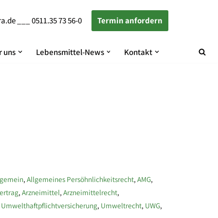
ra.de
___
0511.35 73 56-0
Termin anfordern
 uns
Lebensmittel-News
Kontakt
lgemein
,
Allgemeines Persöhnlichkeitsrecht
,
AMG
,
ertrag
,
Arzneimittel
,
Arzneimittelrecht
,
,
Umwelthaftpflichtversicherung
,
Umweltrecht
,
UWG
,