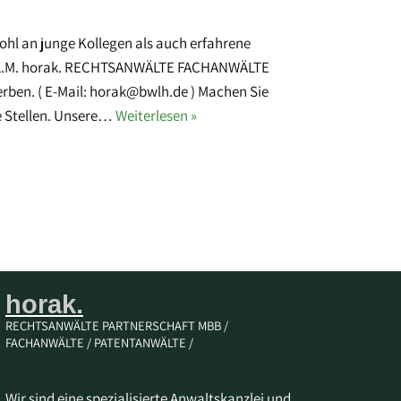
ohl an junge Kollegen als auch erfahrene
k, LL.M. horak. RECHTSANWÄLTE FACHANWÄLTE
ben. ( E-Mail: horak@bwlh.de ) Machen Sie
e Stellen. Unsere…
Weiterlesen »
horak.
RECHTSANWÄLTE PARTNERSCHAFT MBB /
FACHANWÄLTE / PATENTANWÄLTE /
Wir sind eine spezialisierte Anwaltskanzlei und