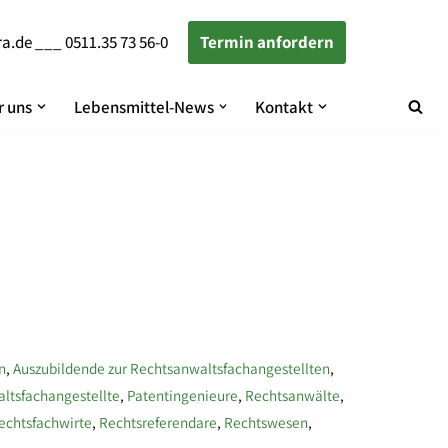
ra.de
___
0511.35 73 56-0
Termin anfordern
 uns
Lebensmittel-News
Kontakt
n
,
Auszubildende zur Rechtsanwaltsfachangestellten
,
ltsfachangestellte
,
Patentingenieure
,
Rechtsanwälte
,
echtsfachwirte
,
Rechtsreferendare
,
Rechtswesen
,