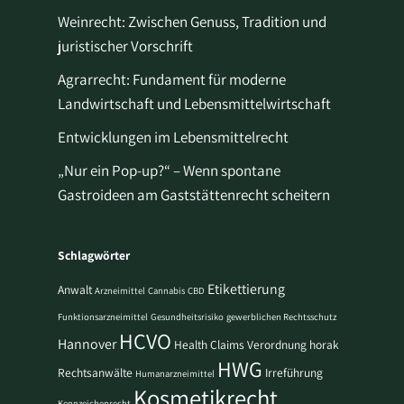
Weinrecht: Zwischen Genuss, Tradition und
juristischer Vorschrift
Agrarrecht: Fundament für moderne
Landwirtschaft und Lebensmittelwirtschaft
Entwicklungen im Lebensmittelrecht
„Nur ein Pop-up?“ – Wenn spontane
Gastroideen am Gaststättenrecht scheitern
Schlagwörter
Etikettierung
Anwalt
Arzneimittel
Cannabis
CBD
Funktionsarzneimittel
Gesundheitsrisiko
gewerblichen Rechtsschutz
HCVO
Hannover
Health Claims Verordnung
horak
HWG
Rechtsanwälte
Irreführung
Humanarzneimittel
Kosmetikrecht
Kennzeichenrecht