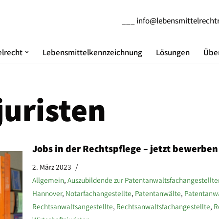
___
info@lebensmittelrecht
lrecht
Lebensmittelkennzeichnung
Lösungen
Über
juristen
Jobs in der Rechtspflege – jetzt bewerben
2. März 2023
Allgemein
,
Auszubildende zur Patentanwaltsfachangestellte
Hannover
,
Notarfachangestellte
,
Patentanwälte
,
Patentanwa
Rechtsanwaltsangestellte
,
Rechtsanwaltsfachangestellte
,
R