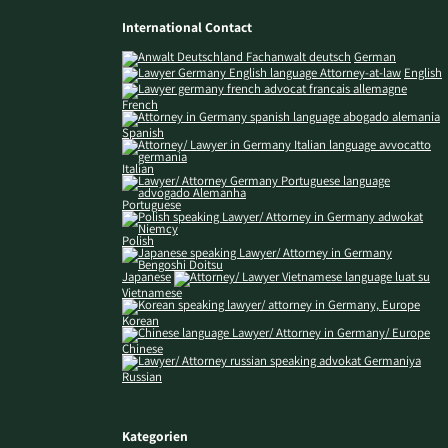
International Contact
German
English
French
Spanish
Italian
Portuguese
Polish
Japanese
Vietnamese
Korean
Chinese
Russian
Kategorien