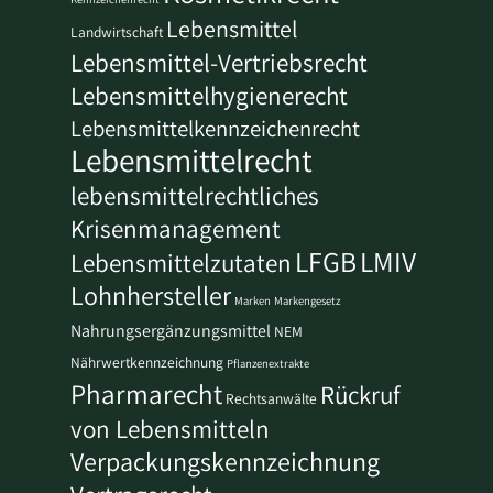
Lebensmittel
Landwirtschaft
Lebensmittel-Vertriebsrecht
Lebensmittelhygienerecht
Lebensmittelkennzeichenrecht
Lebensmittelrecht
lebensmittelrechtliches
Krisenmanagement
LFGB
LMIV
Lebensmittelzutaten
Lohnhersteller
Marken
Markengesetz
Nahrungsergänzungsmittel
NEM
Nährwertkennzeichnung
Pflanzenextrakte
Pharmarecht
Rückruf
Rechtsanwälte
von Lebensmitteln
Verpackungskennzeichnung