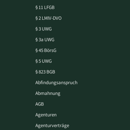
§ 11 LFGB
§ 2 LMIV-DVO
§ 3 UWG
§ 3a UWG
§ 45 BörsG
§ 5 UWG
§ 823 BGB
Abfindungsanspruch
Abmahnung
AGB
Agenturen
Agenturverträge