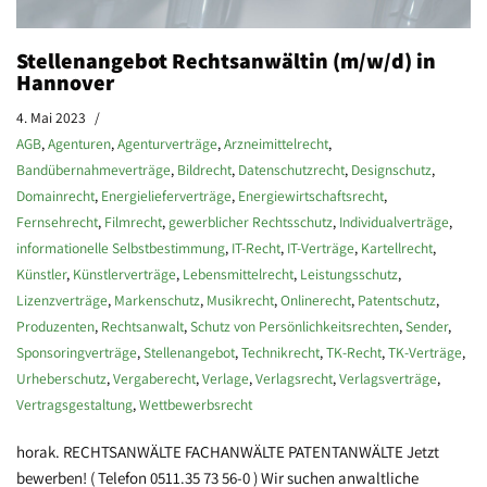
Stellenangebot Rechtsanwältin (m/w/d) in
Hannover
4. Mai 2023
AGB
,
Agenturen
,
Agenturverträge
,
Arzneimittelrecht
,
Bandübernahmeverträge
,
Bildrecht
,
Datenschutzrecht
,
Designschutz
,
Domainrecht
,
Energielieferverträge
,
Energiewirtschaftsrecht
,
Fernsehrecht
,
Filmrecht
,
gewerblicher Rechtsschutz
,
Individualverträge
,
informationelle Selbstbestimmung
,
IT-Recht
,
IT-Verträge
,
Kartellrecht
,
Künstler
,
Künstlerverträge
,
Lebensmittelrecht
,
Leistungsschutz
,
Lizenzverträge
,
Markenschutz
,
Musikrecht
,
Onlinerecht
,
Patentschutz
,
Produzenten
,
Rechtsanwalt
,
Schutz von Persönlichkeitsrechten
,
Sender
,
Sponsoringverträge
,
Stellenangebot
,
Technikrecht
,
TK-Recht
,
TK-Verträge
,
Urheberschutz
,
Vergaberecht
,
Verlage
,
Verlagsrecht
,
Verlagsverträge
,
Vertragsgestaltung
,
Wettbewerbsrecht
horak. RECHTSANWÄLTE FACHANWÄLTE PATENTANWÄLTE Jetzt
bewerben! ( Telefon 0511.35 73 56-0 ) Wir suchen anwaltliche