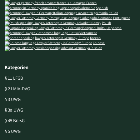
French
Spanish
Italian
Portuguese
Polish
Japanese
Vietnamese
Korean
Chinese
Russian
Kategorien
§ 11 LFGB
§ 2 LMIV-DVO
§ 3 UWG
§ 3a UWG
§ 45 BörsG
§ 5 UWG