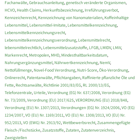
Fachanwälte
,
Gebrauchsanleitung
,
genetisch veränderte Organismen
,
HCVO
,
Health Claims
,
Herkunftsbezeichnung
,
Irreführungsverbot
,
Kennzeichenrecht
,
Kennzeichnung von Nanomaterialien
,
Koffeinhaltige
Lebensmittel
,
Lebensmittel-Imitate
,
Lebensmittelkennzeichnung
,
Lebensmittelkennzeichnungsrecht
,
Lebensmittelkennzeichnungsverordnung
,
Lebensmittelrecht
,
lebensmittelrechtlich
,
Lebensmittelzusatzstoffe
,
LFGB
,
LMIDV
,
LMiV
,
Markenrecht
,
Metropolen
,
MHD
,
Mindesthaltbarkeitsdatum
,
Nahrungsergänzungsmittel
,
Nährwertkennzeichnung
,
NemV
,
Nettofüllmenge
,
Novel-Food Verordnung
,
Nutri-Score
,
Öko-Verordnung
,
Onlinerecht
,
Patentanwälte
,
Pflichtangaben
,
Raffinierte pflanzliche Öle und
Fette
,
Rechtsanwälte
,
Richtlinie 2001/83/EG
,
RL 2000/13/EG
,
Telefonzentrale
,
Urteile
,
Verordnung (EG) Nr. 637/2008
,
Verordnung (EG)
Nr. 73/2009
,
Verordnung (EU) 2017/625
,
VERORDNUNG (EU) 2018/848
,
Verordnung (EU) Nr. 1307/2013
,
Verordnungen (EG) Nr. 1924/2006
,
VO (EG)
1234/2007
,
VO (EU) Nr. 1169/2011
,
VO (EU) Nr. 1308/2013
,
VO (EU) Nr.
952/2013
,
VO (EWG) Nr. 2913/92
,
Wettbewerbsrecht
,
Zusammengefügte
Fleisch-/Fischstücke
,
Zusatzstoffe
,
Zutaten
,
Zutatenverzeichnis
,
Zweigstellen