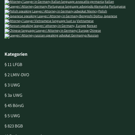
Italian
Portuguese
Polish
Japanese
Vietnamese
Korean
Chinese
Russian
Kategorien
§ 11 LFGB
§ 2 LMIV-DVO
§ 3 UWG
§ 3a UWG
§ 45 BörsG
§ 5 UWG
§ 823 BGB