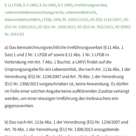
§ 11 LFGB
,
§ 3 UWG
,
§ 3a UWG
,
§ 5 UWG
,
Irreführungsverbot
,
Lebensmittelkennzeichnungsrecht
,
Lebensmittelrecht
,
lebensmittelrechtlich
,
LFGB
,
LMiV
,
RL 2000/13/EG
,
VO (EG) 1234/2007
,
VO
(EU) Nr. 1169/2011
,
VO (EU) Nr. 1308/2013
,
VO (EU) Nr. 952/2013
,
VO (EWG)
Nr. 2913/92
a) Das kennzeichnungsrechtliche Irreführungsverbot (§ 11 Abs. 1
Satz 1 und 2 Nr. 1 LFGB aF sowie § 11 Abs. 1 Nr. 1 LFGB in
Verbindung mit Art. 7 Abs. 1 Buchst. a LMIV) findet auf die
Ursprungsangabe für ein Lebensmittel, die nach Art. 113a Abs. 1 der
Verordnung (EG) Nr. 1234/2007 und Art. 76 Abs. 1 der Verordnung
(EU) Nr. 1308/2013 vorgeschrieben ist, keine Anwendung. Es dürfen
im Falle einer solchen Angabe keine aufklärenden Zusätze verlangt
werden, um einer etwaigen Irreführung des Verbrauchers ent-
gegenzuwirken.
b) Das nach Art. 113a Abs. 1 der Verordnung (EG) Nr. 1234/2007 und
Art. 76 Abs. 1 der Verordnung (EU) Nr. 1308/2013 anzugebende