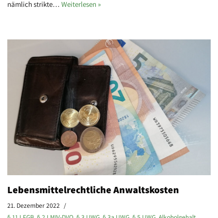
nämlich strikte…
Weiterlesen »
Lebensmittelrechtliche Anwaltskosten
21. Dezember 2022
§ 11 LFGB
,
§ 2 LMIV-DVO
,
§ 3 UWG
,
§ 3a UWG
,
§ 5 UWG
,
Alkoholgehalt
,