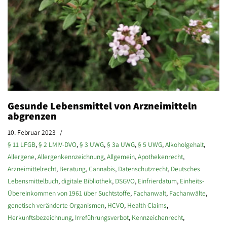
Gesunde Lebensmittel von Arzneimitteln
abgrenzen
10. Februar 2023
§ 11 LFGB
,
§ 2 LMIV-DVO
,
§ 3 UWG
,
§ 3a UWG
,
§ 5 UWG
,
Alkoholgehalt
,
Allergene
,
Allergenkennzeichnung
,
Allgemein
,
Apothekenrecht
,
Arzneimittelrecht
,
Beratung
,
Cannabis
,
Datenschutzrecht
,
Deutsches
Lebensmittelbuch
,
digitale Bibliothek
,
DSGVO
,
Einfrierdatum
,
Einheits-
Übereinkommen von 1961 über Suchtstoffe
,
Fachanwalt
,
Fachanwälte
,
genetisch veränderte Organismen
,
HCVO
,
Health Claims
,
Herkunftsbezeichnung
,
Irreführungsverbot
,
Kennzeichenrecht
,