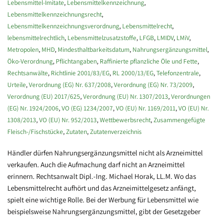
Lebensmittel-Imitate
,
Lebensmittelkennzeichnung
,
Lebensmittelkennzeichnungsrecht
,
Lebensmittelkennzeichnungsverordnung
,
Lebensmittelrecht
,
lebensmittelrechtlich
,
Lebensmittelzusatzstoffe
,
LFGB
,
LMIDV
,
LMiV
,
Metropolen
,
MHD
,
Mindesthaltbarkeitsdatum
,
Nahrungsergänzungsmittel
,
Öko-Verordnung
,
Pflichtangaben
,
Raffinierte pflanzliche Öle und Fette
,
Rechtsanwälte
,
Richtlinie 2001/83/EG
,
RL 2000/13/EG
,
Telefonzentrale
,
Urteile
,
Verordnung (EG) Nr. 637/2008
,
Verordnung (EG) Nr. 73/2009
,
Verordnung (EU) 2017/625
,
Verordnung (EU) Nr. 1307/2013
,
Verordnungen
(EG) Nr. 1924/2006
,
VO (EG) 1234/2007
,
VO (EU) Nr. 1169/2011
,
VO (EU) Nr.
1308/2013
,
VO (EU) Nr. 952/2013
,
Wettbewerbsrecht
,
Zusammengefügte
Fleisch-/Fischstücke
,
Zutaten
,
Zutatenverzeichnis
Händler dürfen Nahrungsergänzungsmittel nicht als Arzneimittel
verkaufen. Auch die Aufmachung darf nicht an Arzneimittel
erinnern. Rechtsanwalt Dipl.-Ing. Michael Horak, LL.M. Wo das
Lebensmittelrecht aufhört und das Arzneimittelgesetz anfängt,
spielt eine wichtige Rolle. Bei der Werbung für Lebensmittel wie
beispielsweise Nahrungsergänzungsmittel, gibt der Gesetzgeber