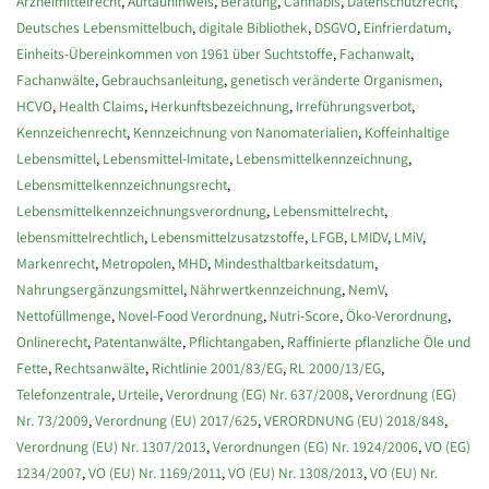
Arzneimittelrecht
,
Auftauhinweis
,
Beratung
,
Cannabis
,
Datenschutzrecht
,
Deutsches Lebensmittelbuch
,
digitale Bibliothek
,
DSGVO
,
Einfrierdatum
,
Einheits-Übereinkommen von 1961 über Suchtstoffe
,
Fachanwalt
,
Fachanwälte
,
Gebrauchsanleitung
,
genetisch veränderte Organismen
,
HCVO
,
Health Claims
,
Herkunftsbezeichnung
,
Irreführungsverbot
,
Kennzeichenrecht
,
Kennzeichnung von Nanomaterialien
,
Koffeinhaltige
Lebensmittel
,
Lebensmittel-Imitate
,
Lebensmittelkennzeichnung
,
Lebensmittelkennzeichnungsrecht
,
Lebensmittelkennzeichnungsverordnung
,
Lebensmittelrecht
,
lebensmittelrechtlich
,
Lebensmittelzusatzstoffe
,
LFGB
,
LMIDV
,
LMiV
,
Markenrecht
,
Metropolen
,
MHD
,
Mindesthaltbarkeitsdatum
,
Nahrungsergänzungsmittel
,
Nährwertkennzeichnung
,
NemV
,
Nettofüllmenge
,
Novel-Food Verordnung
,
Nutri-Score
,
Öko-Verordnung
,
Onlinerecht
,
Patentanwälte
,
Pflichtangaben
,
Raffinierte pflanzliche Öle und
Fette
,
Rechtsanwälte
,
Richtlinie 2001/83/EG
,
RL 2000/13/EG
,
Telefonzentrale
,
Urteile
,
Verordnung (EG) Nr. 637/2008
,
Verordnung (EG)
Nr. 73/2009
,
Verordnung (EU) 2017/625
,
VERORDNUNG (EU) 2018/848
,
Verordnung (EU) Nr. 1307/2013
,
Verordnungen (EG) Nr. 1924/2006
,
VO (EG)
1234/2007
,
VO (EU) Nr. 1169/2011
,
VO (EU) Nr. 1308/2013
,
VO (EU) Nr.