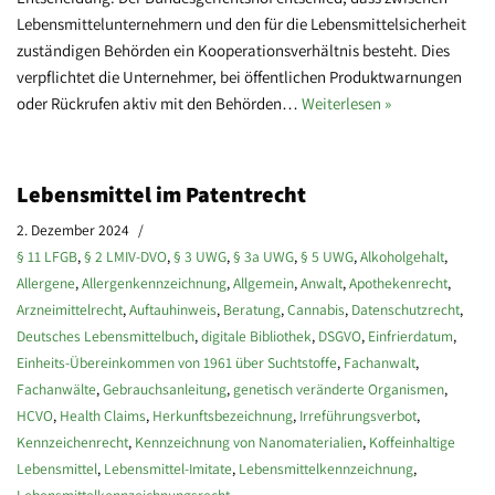
Lebensmittelunternehmern und den für die Lebensmittelsicherheit
zuständigen Behörden ein Kooperationsverhältnis besteht. Dies
verpflichtet die Unternehmer, bei öffentlichen Produktwarnungen
oder Rückrufen aktiv mit den Behörden…
Weiterlesen »
Lebensmittel im Patentrecht
2. Dezember 2024
§ 11 LFGB
,
§ 2 LMIV-DVO
,
§ 3 UWG
,
§ 3a UWG
,
§ 5 UWG
,
Alkoholgehalt
,
Allergene
,
Allergenkennzeichnung
,
Allgemein
,
Anwalt
,
Apothekenrecht
,
Arzneimittelrecht
,
Auftauhinweis
,
Beratung
,
Cannabis
,
Datenschutzrecht
,
Deutsches Lebensmittelbuch
,
digitale Bibliothek
,
DSGVO
,
Einfrierdatum
,
Einheits-Übereinkommen von 1961 über Suchtstoffe
,
Fachanwalt
,
Fachanwälte
,
Gebrauchsanleitung
,
genetisch veränderte Organismen
,
HCVO
,
Health Claims
,
Herkunftsbezeichnung
,
Irreführungsverbot
,
Kennzeichenrecht
,
Kennzeichnung von Nanomaterialien
,
Koffeinhaltige
Lebensmittel
,
Lebensmittel-Imitate
,
Lebensmittelkennzeichnung
,
Lebensmittelkennzeichnungsrecht
,