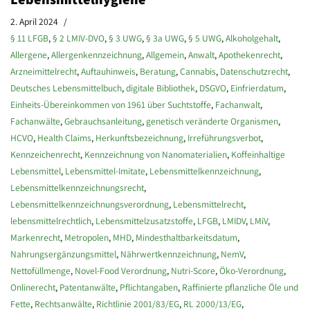
2. April 2024
§ 11 LFGB
,
§ 2 LMIV-DVO
,
§ 3 UWG
,
§ 3a UWG
,
§ 5 UWG
,
Alkoholgehalt
,
Allergene
,
Allergenkennzeichnung
,
Allgemein
,
Anwalt
,
Apothekenrecht
,
Arzneimittelrecht
,
Auftauhinweis
,
Beratung
,
Cannabis
,
Datenschutzrecht
,
Deutsches Lebensmittelbuch
,
digitale Bibliothek
,
DSGVO
,
Einfrierdatum
,
Einheits-Übereinkommen von 1961 über Suchtstoffe
,
Fachanwalt
,
Fachanwälte
,
Gebrauchsanleitung
,
genetisch veränderte Organismen
,
HCVO
,
Health Claims
,
Herkunftsbezeichnung
,
Irreführungsverbot
,
Kennzeichenrecht
,
Kennzeichnung von Nanomaterialien
,
Koffeinhaltige
Lebensmittel
,
Lebensmittel-Imitate
,
Lebensmittelkennzeichnung
,
Lebensmittelkennzeichnungsrecht
,
Lebensmittelkennzeichnungsverordnung
,
Lebensmittelrecht
,
lebensmittelrechtlich
,
Lebensmittelzusatzstoffe
,
LFGB
,
LMIDV
,
LMiV
,
Markenrecht
,
Metropolen
,
MHD
,
Mindesthaltbarkeitsdatum
,
Nahrungsergänzungsmittel
,
Nährwertkennzeichnung
,
NemV
,
Nettofüllmenge
,
Novel-Food Verordnung
,
Nutri-Score
,
Öko-Verordnung
,
Onlinerecht
,
Patentanwälte
,
Pflichtangaben
,
Raffinierte pflanzliche Öle und
Fette
,
Rechtsanwälte
,
Richtlinie 2001/83/EG
,
RL 2000/13/EG
,