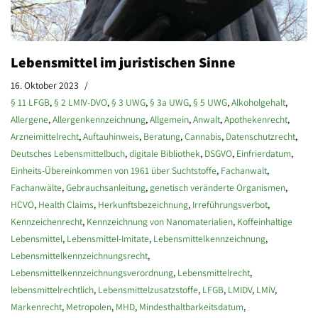
Lebensmittel im juristischen Sinne
16. Oktober 2023
§ 11 LFGB
,
§ 2 LMIV-DVO
,
§ 3 UWG
,
§ 3a UWG
,
§ 5 UWG
,
Alkoholgehalt
,
Allergene
,
Allergenkennzeichnung
,
Allgemein
,
Anwalt
,
Apothekenrecht
,
Arzneimittelrecht
,
Auftauhinweis
,
Beratung
,
Cannabis
,
Datenschutzrecht
,
Deutsches Lebensmittelbuch
,
digitale Bibliothek
,
DSGVO
,
Einfrierdatum
,
Einheits-Übereinkommen von 1961 über Suchtstoffe
,
Fachanwalt
,
Fachanwälte
,
Gebrauchsanleitung
,
genetisch veränderte Organismen
,
HCVO
,
Health Claims
,
Herkunftsbezeichnung
,
Irreführungsverbot
,
Kennzeichenrecht
,
Kennzeichnung von Nanomaterialien
,
Koffeinhaltige
Lebensmittel
,
Lebensmittel-Imitate
,
Lebensmittelkennzeichnung
,
Lebensmittelkennzeichnungsrecht
,
Lebensmittelkennzeichnungsverordnung
,
Lebensmittelrecht
,
lebensmittelrechtlich
,
Lebensmittelzusatzstoffe
,
LFGB
,
LMIDV
,
LMiV
,
Markenrecht
,
Metropolen
,
MHD
,
Mindesthaltbarkeitsdatum
,