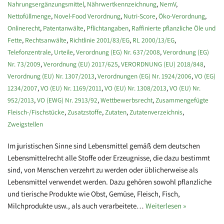
Nahrungsergänzungsmittel
,
Nährwertkennzeichnung
,
NemV
,
Nettofüllmenge
,
Novel-Food Verordnung
,
Nutri-Score
,
Öko-Verordnung
,
Onlinerecht
,
Patentanwälte
,
Pflichtangaben
,
Raffinierte pflanzliche Öle und
Fette
,
Rechtsanwälte
,
Richtlinie 2001/83/EG
,
RL 2000/13/EG
,
Telefonzentrale
,
Urteile
,
Verordnung (EG) Nr. 637/2008
,
Verordnung (EG)
Nr. 73/2009
,
Verordnung (EU) 2017/625
,
VERORDNUNG (EU) 2018/848
,
Verordnung (EU) Nr. 1307/2013
,
Verordnungen (EG) Nr. 1924/2006
,
VO (EG)
1234/2007
,
VO (EU) Nr. 1169/2011
,
VO (EU) Nr. 1308/2013
,
VO (EU) Nr.
952/2013
,
VO (EWG) Nr. 2913/92
,
Wettbewerbsrecht
,
Zusammengefügte
Fleisch-/Fischstücke
,
Zusatzstoffe
,
Zutaten
,
Zutatenverzeichnis
,
Zweigstellen
Im juristischen Sinne sind Lebensmittel gemäß dem deutschen
Lebensmittelrecht alle Stoffe oder Erzeugnisse, die dazu bestimmt
sind, von Menschen verzehrt zu werden oder üblicherweise als
Lebensmittel verwendet werden. Dazu gehören sowohl pflanzliche
und tierische Produkte wie Obst, Gemüse, Fleisch, Fisch,
Milchprodukte usw., als auch verarbeitete…
Weiterlesen »