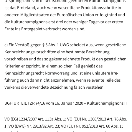
Ursprungsland von in Deutschland geernteten Kulturchampignons
ist das Ernteland, auch wenn wesentliche Produktionsschritte in
anderen Mitgliedstaaten der Europäischen Union er-folgt sind und
die Kulturchampignons erst drei oder weniger Tage vor der ersten
Ernte ins Erntegebiet verbracht worden sind.
c) Ein Verstoß gegen § 5 Abs. 1 UWG scheidet aus, wenn gesetzliche
Kennzeichnungsvorschriften eine bestimmte Bezeichnung
vorschreiben und das so gekennzeichnete Produkt den gesetzlichen
Kriterien entspricht. In einem solchen Fall genießt das
Kennzeichnungsrecht Normvorrang und ist eine unlautere Irre-
führung auch dann nicht anzunehmen, wenn relevante Teile des
Verkehrs die verwendete Bezeichnung falsch verstehen.
BGH URTEIL I ZR 74/16 vom 16. Januar 2020 – Kulturchampignons II
VO (EG) 1234/2007 Art. 113a Abs. 1; VO (EU) Nr. 1308/2013 Art. 76 Abs.
1; VO (EWG) Nr. 2913/92 Art. 23; VO (EU) Nr. 952/2013 Art. 60 Abs. 1;