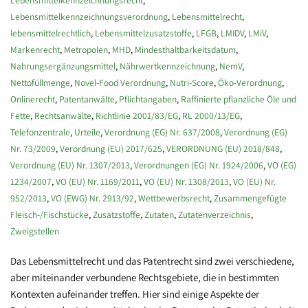
Lebensmittelkennzeichnungsverordnung
,
Lebensmittelrecht
,
lebensmittelrechtlich
,
Lebensmittelzusatzstoffe
,
LFGB
,
LMIDV
,
LMiV
,
Markenrecht
,
Metropolen
,
MHD
,
Mindesthaltbarkeitsdatum
,
Nahrungsergänzungsmittel
,
Nährwertkennzeichnung
,
NemV
,
Nettofüllmenge
,
Novel-Food Verordnung
,
Nutri-Score
,
Öko-Verordnung
,
Onlinerecht
,
Patentanwälte
,
Pflichtangaben
,
Raffinierte pflanzliche Öle und
Fette
,
Rechtsanwälte
,
Richtlinie 2001/83/EG
,
RL 2000/13/EG
,
Telefonzentrale
,
Urteile
,
Verordnung (EG) Nr. 637/2008
,
Verordnung (EG)
Nr. 73/2009
,
Verordnung (EU) 2017/625
,
VERORDNUNG (EU) 2018/848
,
Verordnung (EU) Nr. 1307/2013
,
Verordnungen (EG) Nr. 1924/2006
,
VO (EG)
1234/2007
,
VO (EU) Nr. 1169/2011
,
VO (EU) Nr. 1308/2013
,
VO (EU) Nr.
952/2013
,
VO (EWG) Nr. 2913/92
,
Wettbewerbsrecht
,
Zusammengefügte
Fleisch-/Fischstücke
,
Zusatzstoffe
,
Zutaten
,
Zutatenverzeichnis
,
Zweigstellen
Das Lebensmittelrecht und das Patentrecht sind zwei verschiedene,
aber miteinander verbundene Rechtsgebiete, die in bestimmten
Kontexten aufeinander treffen. Hier sind einige Aspekte der