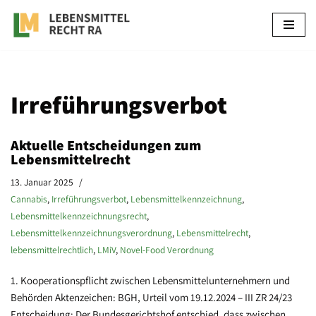
Zum
Inhalt
springen
Irreführungsverbot
Aktuelle Entscheidungen zum
Lebensmittelrecht
13. Januar 2025
Cannabis
,
Irreführungsverbot
,
Lebensmittelkennzeichnung
,
Lebensmittelkennzeichnungsrecht
,
Lebensmittelkennzeichnungsverordnung
,
Lebensmittelrecht
,
lebensmittelrechtlich
,
LMiV
,
Novel-Food Verordnung
1. Kooperationspflicht zwischen Lebensmittelunternehmern und
Behörden Aktenzeichen: BGH, Urteil vom 19.12.2024 – III ZR 24/23
Entscheidung: Der Bundesgerichtshof entschied, dass zwischen