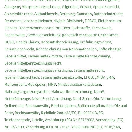
Allergene
,
Allergenkennzeichnung
,
Allgemein
,
Anwalt
,
Apothekenrecht
,
Arzneimittelrecht
,
Auftauhinweis
,
Beratung
,
Cannabis
,
Datenschutzrecht
,
Deutsches Lebensmittelbuch
,
digitale Bibliothek
,
DSGVO
,
Einfrierdatum
,
Einheits-Übereinkommen von 1961 über Suchtstoffe
,
Fachanwalt
,
Fachanwälte
,
Gebrauchsanleitung
,
genetisch veränderte Organismen
,
HCVO
,
Health Claims
,
Herkunftsbezeichnung
,
Irreführungsverbot
,
Kennzeichenrecht
,
Kennzeichnung von Nanomaterialien
,
Koffeinhaltige
Lebensmittel
,
Lebensmittel-Imitate
,
Lebensmittelkennzeichnung
,
Lebensmittelkennzeichnungsrecht
,
Lebensmittelkennzeichnungsverordnung
,
Lebensmittelrecht
,
lebensmittelrechtlich
,
Lebensmittelzusatzstoffe
,
LFGB
,
LMIDV
,
LMiV
,
Markenrecht
,
Metropolen
,
MHD
,
Mindesthaltbarkeitsdatum
,
Nahrungsergänzungsmittel
,
Nährwertkennzeichnung
,
NemV
,
Nettofüllmenge
,
Novel-Food Verordnung
,
Nutri-Score
,
Öko-Verordnung
,
Onlinerecht
,
Patentanwälte
,
Pflichtangaben
,
Raffinierte pflanzliche Öle und
Fette
,
Rechtsanwälte
,
Richtlinie 2001/83/EG
,
RL 2000/13/EG
,
Telefonzentrale
,
Urteile
,
Verordnung (EG) Nr. 637/2008
,
Verordnung (EG)
Nr. 73/2009
,
Verordnung (EU) 2017/625
,
VERORDNUNG (EU) 2018/848
,