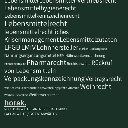
Lebensmittel-Vertriebsrecht
Lebensmittel
Lebensmittelhygienerecht
Lebensmittelkennzeichenrecht
Lebensmittelrecht
lebensmittelrechtliches
Krisenmanagement
Lebensmittelzutaten
LFGB
LMIV
Lohnhersteller
Marken
Markengesetz
Nahrungsergänzungsmittel
NEM
Nährwertkennzeichnung
Pharmarecht
Rückruf
Rechtsanwälte
Pflanzenextrakte
von Lebensmitteln
Verpackungskennzeichnung
Vertragsrecht
Weinrecht
Vertrieb von Lebensmitteln
Verwechslungsgefahr
Vitamine
Wettbewerbsrecht
Werbewirksamkeit
horak.
RECHTSANWÄLTE PARTNERSCHAFT MBB /
FACHANWÄLTE / PATENTANWÄLTE /