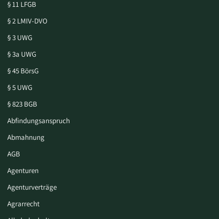
§ 11 LFGB
§ 2 LMIV-DVO
§ 3 UWG
§ 3a UWG
§ 45 BörsG
§ 5 UWG
§ 823 BGB
Abfindungsanspruch
Abmahnung
AGB
Agenturen
Agenturverträge
Agrarrecht