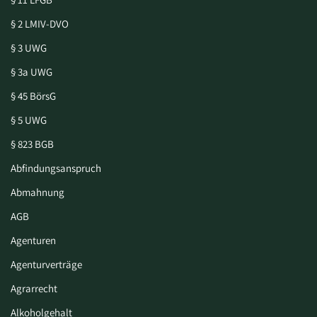
§ 2 LMIV-DVO
§ 3 UWG
§ 3a UWG
§ 45 BörsG
§ 5 UWG
§ 823 BGB
Abfindungsanspruch
Abmahnung
AGB
Agenturen
Agenturverträge
Agrarrecht
Alkoholgehalt