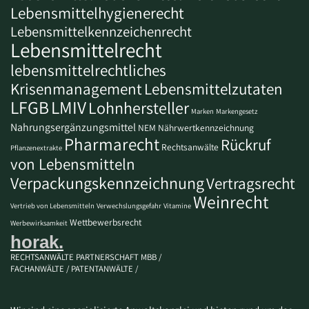
Lebensmittelhygienerecht
Lebensmittelkennzeichenrecht
Lebensmittelrecht
lebensmittelrechtliches
Krisenmanagement
Lebensmittelzutaten
LFGB
LMIV
Lohnhersteller
Marken
Markengesetz
Nahrungsergänzungsmittel
NEM
Nährwertkennzeichnung
Pharmarecht
Rückruf
Rechtsanwälte
Pflanzenextrakte
von Lebensmitteln
Verpackungskennzeichnung
Vertragsrecht
Weinrecht
Vertrieb von Lebensmitteln
Verwechslungsgefahr
Vitamine
Wettbewerbsrecht
Werbewirksamkeit
horak.
RECHTSANWÄLTE PARTNERSCHAFT MBB /
FACHANWÄLTE / PATENTANWÄLTE /