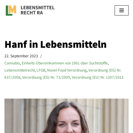
Zum
Inhalt
springen
Hanf in Lebensmitteln
22. September 2023
Cannabis
,
Einheits-Übereinkommen von 1961 über Suchtstoffe
,
Lebensmittelrecht
,
LFGB
,
Novel-Food Verordnung
,
Verordnung (EG) Nr.
637/2008
,
Verordnung (EG) Nr. 73/2009
,
Verordnung (EU) Nr. 1307/2013