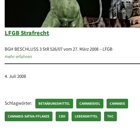
LFGB Strafrecht
BGH BESCHLUSS 3 StR 526/07 vom 27. März 2008 – LFGB
mehr erfahren
4. Juli 2008
Schlagwörter:
BETAÄBUNGSMITTEL
CANNABIDIOL
CANNABIS
CANNABIS-SATIVA-PFLANZE
CBD
LEBENSMITTEL
THC