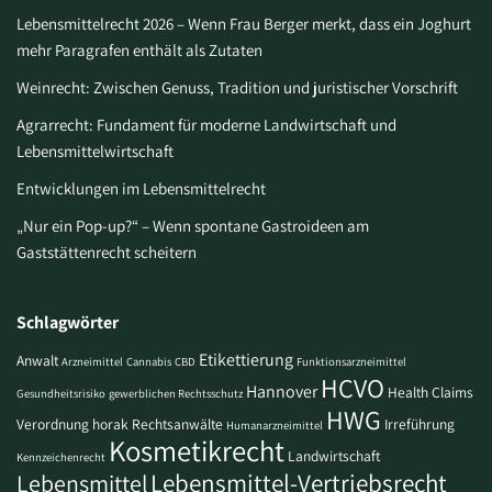
Lebensmittelrecht 2026 – Wenn Frau Berger merkt, dass ein Joghurt
mehr Paragrafen enthält als Zutaten
Weinrecht: Zwischen Genuss, Tradition und juristischer Vorschrift
Agrarrecht: Fundament für moderne Landwirtschaft und
Lebensmittelwirtschaft
Entwicklungen im Lebensmittelrecht
„Nur ein Pop-up?“ – Wenn spontane Gastroideen am
Gaststättenrecht scheitern
Schlagwörter
Etikettierung
Anwalt
Arzneimittel
Cannabis
CBD
Funktionsarzneimittel
HCVO
Hannover
Health Claims
Gesundheitsrisiko
gewerblichen Rechtsschutz
HWG
Verordnung
horak Rechtsanwälte
Irreführung
Humanarzneimittel
Kosmetikrecht
Landwirtschaft
Kennzeichenrecht
Lebensmittel-Vertriebsrecht
Lebensmittel