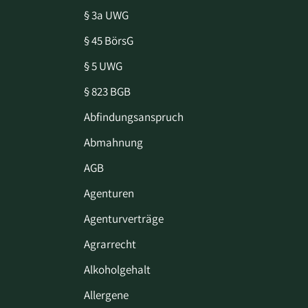
§ 3a UWG
§ 45 BörsG
§ 5 UWG
§ 823 BGB
Abfindungsanspruch
Abmahnung
AGB
Agenturen
Agenturverträge
Agrarrecht
Alkoholgehalt
Allergene