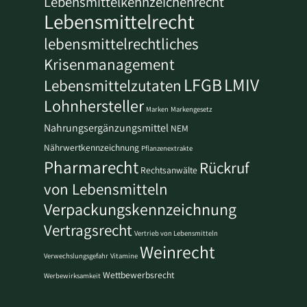
Lebensmittelkennzeichenrecht
Lebensmittelrecht
lebensmittelrechtliches
Krisenmanagement
LFGB
LMIV
Lebensmittelzutaten
Lohnhersteller
Marken
Markengesetz
Nahrungsergänzungsmittel
NEM
Nährwertkennzeichnung
Pflanzenextrakte
Pharmarecht
Rückruf
Rechtsanwälte
von Lebensmitteln
Verpackungskennzeichnung
Vertragsrecht
Vertrieb von Lebensmitteln
Weinrecht
Verwechslungsgefahr
Vitamine
Wettbewerbsrecht
Werbewirksamkeit