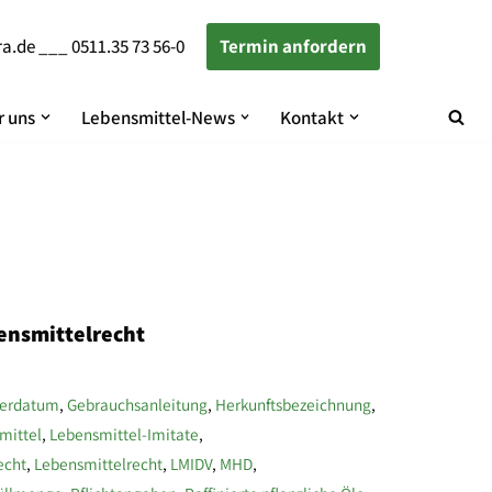
ra.de
___
0511.35 73 56-0
Termin anfordern
 uns
Lebensmittel-News
Kontakt
ensmittelrecht
ierdatum
,
Gebrauchsanleitung
,
Herkunftsbezeichnung
,
mittel
,
Lebensmittel-Imitate
,
echt
,
Lebensmittelrecht
,
LMIDV
,
MHD
,