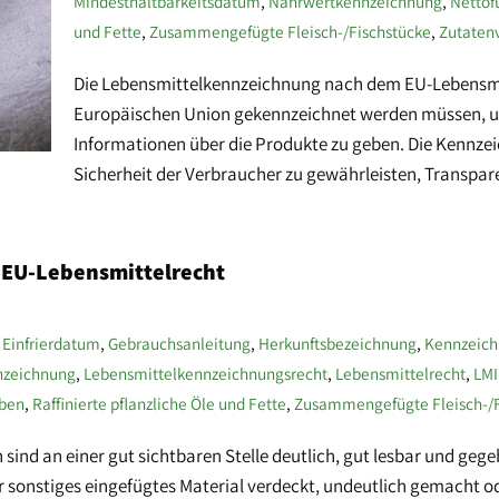
Mindesthaltbarkeitsdatum
,
Nährwertkennzeichnung
,
Nettof
und Fette
,
Zusammengefügte Fleisch-/Fischstücke
,
Zutatenv
Die Lebensmittelkennzeichnung nach dem EU-Lebensmitt
Europäischen Union gekennzeichnet werden müssen, u
Informationen über die Produkte zu geben. Die Kennzei
Sicherheit der Verbraucher zu gewährleisten, Transpa
 EU-Lebensmittelrecht
,
Einfrierdatum
,
Gebrauchsanleitung
,
Herkunftsbezeichnung
,
Kennzeich
nzeichnung
,
Lebensmittelkennzeichnungsrecht
,
Lebensmittelrecht
,
LMI
aben
,
Raffinierte pflanzliche Öle und Fette
,
Zusammengefügte Fleisch-/F
 sind an einer gut sichtbaren Stelle deutlich, gut lesbar und geg
 sonstiges eingefügtes Material verdeckt, undeutlich gemacht od