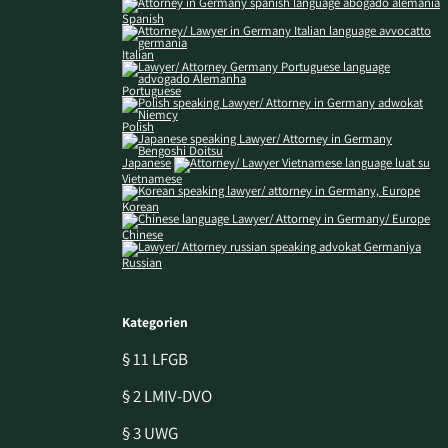
Spanish
Italian
Portuguese
Polish
Japanese
Vietnamese
Korean
Chinese
Russian
Kategorien
§ 11 LFGB
§ 2 LMIV-DVO
§ 3 UWG