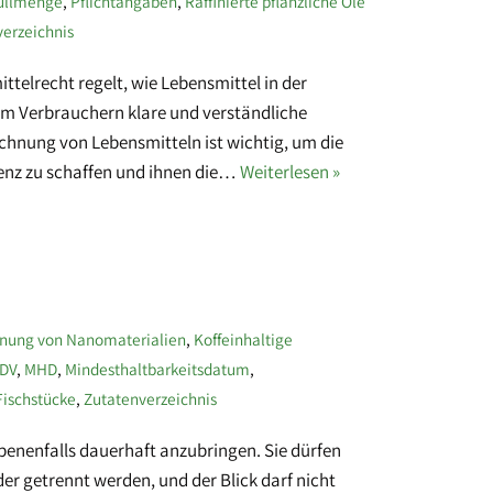
üllmenge
,
Pflichtangaben
,
Raffinierte pflanzliche Öle
erzeichnis
elrecht regelt, wie Lebensmittel in der
m Verbrauchern klare und verständliche
chnung von Lebensmitteln ist wichtig, um die
renz zu schaffen und ihnen die…
Weiterlesen »
nung von Nanomaterialien
,
Koffeinhaltige
DV
,
MHD
,
Mindesthaltbarkeitsdatum
,
ischstücke
,
Zutatenverzeichnis
ebenenfalls dauerhaft anzubringen. Sie dürfen
er getrennt werden, und der Blick darf nicht