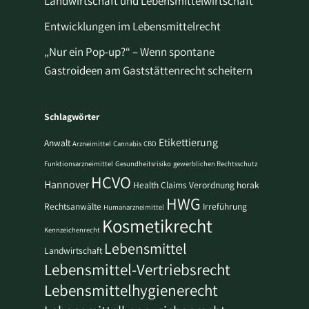
Landwirtschaft und Lebensmittelwirtschaft
Entwicklungen im Lebensmittelrecht
„Nur ein Pop-up?“ – Wenn spontane
Gastroideen am Gaststättenrecht scheitern
Schlagwörter
Etikettierung
Anwalt
Arzneimittel
Cannabis
CBD
Funktionsarzneimittel
Gesundheitsrisiko
gewerblichen Rechtsschutz
HCVO
Hannover
Health Claims Verordnung
horak
HWG
Rechtsanwälte
Irreführung
Humanarzneimittel
Kosmetikrecht
Kennzeichenrecht
Lebensmittel
Landwirtschaft
Lebensmittel-Vertriebsrecht
Lebensmittelhygienerecht