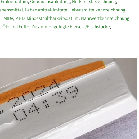
,
Einfrierdatum
,
Gebrauchsanleitung
,
Herkunftsbezeichnung
,
Lebensmittel
,
Lebensmittel-Imitate
,
Lebensmittelkennzeichnung
,
,
LMIDV
,
MHD
,
Mindesthaltbarkeitsdatum
,
Nährwertkennzeichnung
,
he Öle und Fette
,
Zusammengefügte Fleisch-/Fischstücke
,