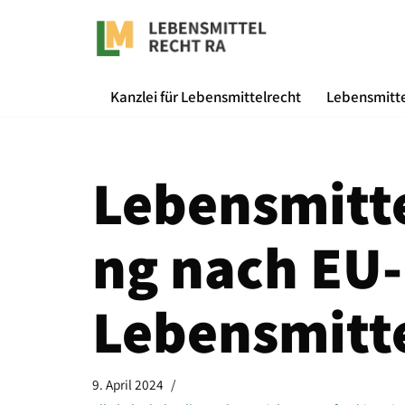
Zum
Inhalt
Kanzlei für Lebensmittelrecht
Lebensmitte
springen
Lebensmitt
ng nach EU-
Lebensmitt
9. April 2024