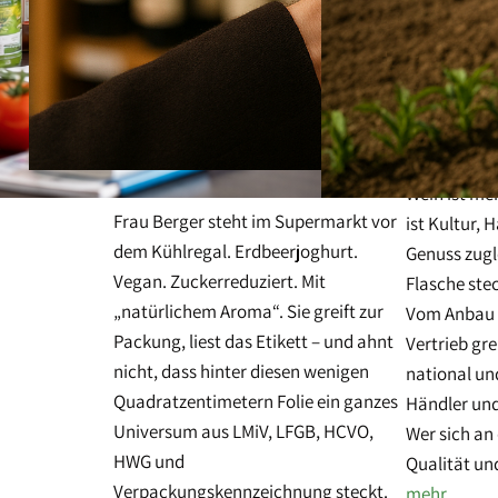
Wein ist meh
Frau Berger steht im Supermarkt vor
ist Kultur,
dem Kühlregal. Erdbeerjoghurt.
Genuss zugl
Vegan. Zuckerreduziert. Mit
Flasche stec
„natürlichem Aroma“. Sie greift zur
Vom Anbau ü
Packung, liest das Etikett – und ahnt
Vertrieb gre
nicht, dass hinter diesen wenigen
national un
Quadratzentimetern Folie ein ganzes
Händler und
Universum aus LMiV, LFGB, HCVO,
Wer sich an 
HWG und
Qualität u
Verpackungskennzeichnung steckt.
mehr