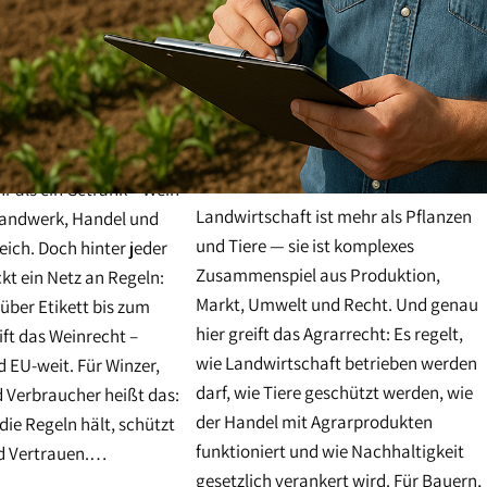
r als ein Getränk – Wein
Landwirtschaft ist mehr als Pflanzen
 Handwerk, Handel und
und Tiere — sie ist komplexes
eich. Doch hinter jeder
Zusammenspiel aus Produktion,
kt ein Netz an Regeln:
Markt, Umwelt und Recht. Und genau
ber Etikett bis zum
hier greift das Agrarrecht: Es regelt,
ift das Weinrecht –
wie Landwirtschaft betrieben werden
d EU-weit. Für Winzer,
darf, wie Tiere geschützt werden, wie
 Verbraucher heißt das:
der Handel mit Agrarprodukten
die Regeln hält, schützt
funktioniert und wie Nachhaltigkeit
nd Vertrauen.…
gesetzlich verankert wird. Für Bauern,