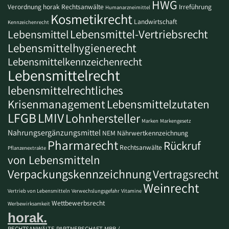
HWG
Verordnung
horak Rechtsanwälte
Irreführung
Humanarzneimittel
Kosmetikrecht
Landwirtschaft
Kennzeichenrecht
Lebensmittel-Vertriebsrecht
Lebensmittel
Lebensmittelhygienerecht
Lebensmittelkennzeichenrecht
Lebensmittelrecht
lebensmittelrechtliches
Krisenmanagement
Lebensmittelzutaten
LFGB
LMIV
Lohnhersteller
Marken
Markengesetz
Nahrungsergänzungsmittel
NEM
Nährwertkennzeichnung
Pharmarecht
Rückruf
Rechtsanwälte
Pflanzenextrakte
von Lebensmitteln
Verpackungskennzeichnung
Vertragsrecht
Weinrecht
Vertrieb von Lebensmitteln
Verwechslungsgefahr
Vitamine
Wettbewerbsrecht
Werbewirksamkeit
horak.
RECHTSANWÄLTE PARTNERSCHAFT MBB /