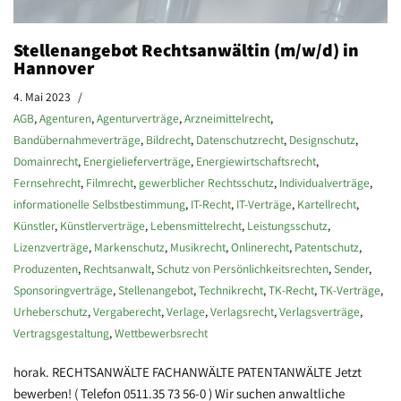
Stellenangebot Rechtsanwältin (m/w/d) in
Hannover
4. Mai 2023
AGB
,
Agenturen
,
Agenturverträge
,
Arzneimittelrecht
,
Bandübernahmeverträge
,
Bildrecht
,
Datenschutzrecht
,
Designschutz
,
Domainrecht
,
Energielieferverträge
,
Energiewirtschaftsrecht
,
Fernsehrecht
,
Filmrecht
,
gewerblicher Rechtsschutz
,
Individualverträge
,
informationelle Selbstbestimmung
,
IT-Recht
,
IT-Verträge
,
Kartellrecht
,
Künstler
,
Künstlerverträge
,
Lebensmittelrecht
,
Leistungsschutz
,
Lizenzverträge
,
Markenschutz
,
Musikrecht
,
Onlinerecht
,
Patentschutz
,
Produzenten
,
Rechtsanwalt
,
Schutz von Persönlichkeitsrechten
,
Sender
,
Sponsoringverträge
,
Stellenangebot
,
Technikrecht
,
TK-Recht
,
TK-Verträge
,
Urheberschutz
,
Vergaberecht
,
Verlage
,
Verlagsrecht
,
Verlagsverträge
,
Vertragsgestaltung
,
Wettbewerbsrecht
horak. RECHTSANWÄLTE FACHANWÄLTE PATENTANWÄLTE Jetzt
bewerben! ( Telefon 0511.35 73 56-0 ) Wir suchen anwaltliche