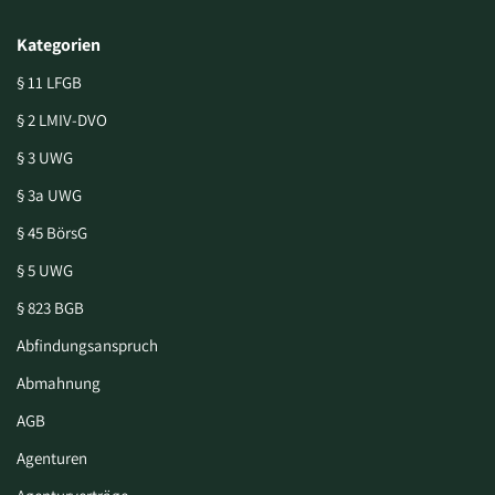
Kategorien
§ 11 LFGB
§ 2 LMIV-DVO
§ 3 UWG
§ 3a UWG
§ 45 BörsG
§ 5 UWG
§ 823 BGB
Abfindungsanspruch
Abmahnung
AGB
Agenturen