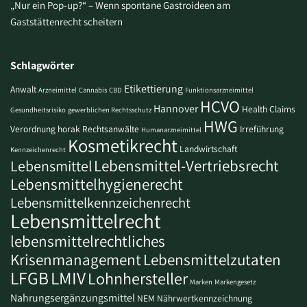
„Nur ein Pop-up?“ – Wenn spontane Gastroideen am
Gaststättenrecht scheitern
Schlagwörter
Etikettierung
Anwalt
Arzneimittel
Cannabis
CBD
Funktionsarzneimittel
HCVO
Hannover
Health Claims
Gesundheitsrisiko
gewerblichen Rechtsschutz
HWG
Verordnung
horak Rechtsanwälte
Irreführung
Humanarzneimittel
Kosmetikrecht
Landwirtschaft
Kennzeichenrecht
Lebensmittel-Vertriebsrecht
Lebensmittel
Lebensmittelhygienerecht
Lebensmittelkennzeichenrecht
Lebensmittelrecht
lebensmittelrechtliches
Krisenmanagement
Lebensmittelzutaten
LFGB
LMIV
Lohnhersteller
Marken
Markengesetz
Nahrungsergänzungsmittel
NEM
Nährwertkennzeichnung