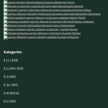
French
Spanish
Italian
Portuguese
Polish
Japanese
Vietnamese
Korean
Chinese
Russian
Kategorien
§ 11 LFGB
§ 2 LMIV-DVO
§ 3 UWG
§ 3a UWG
§ 45 BörsG
§ 5 UWG