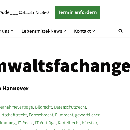
ra.de
___
0511.35 73 56-0
Termin anfordern
 uns
Lebensmittel-News
Kontakt
nwaltsfachange
in Hannover
ernahmeverträge
,
Bildrecht
,
Datenschutzrecht
,
irtschaftsrecht
,
Fernsehrecht
,
Filmrecht
,
gewerblicher
stimmung
,
IT-Recht
,
IT-Verträge
,
Kartellrecht
,
Künstler
,