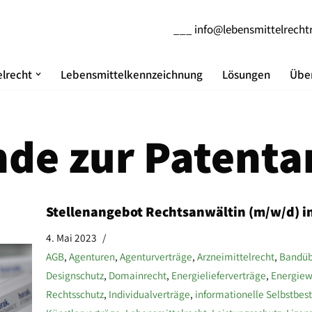
___
info@lebensmittelrecht
lrecht
Lebensmittelkennzeichnung
Lösungen
Über
de zur Patenta
Stellenangebot Rechtsanwältin (m/w/d) 
4. Mai 2023
AGB
,
Agenturen
,
Agenturverträge
,
Arzneimittelrecht
,
Bandüb
Designschutz
,
Domainrecht
,
Energielieferverträge
,
Energiew
Rechtsschutz
,
Individualverträge
,
informationelle Selbstbe