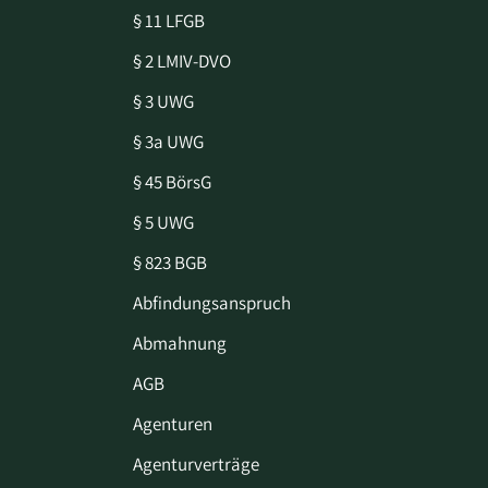
§ 11 LFGB
§ 2 LMIV-DVO
§ 3 UWG
§ 3a UWG
§ 45 BörsG
§ 5 UWG
§ 823 BGB
Abfindungsanspruch
Abmahnung
AGB
Agenturen
Agenturverträge