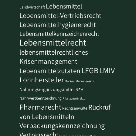
Lebensmittel
Landwirtschaft
Lebensmittel-Vertriebsrecht
Lebensmittelhygienerecht
Lebensmittelkennzeichenrecht
Lebensmittelrecht
lebensmittelrechtliches
Krisenmanagement
LFGB
LMIV
Lebensmittelzutaten
Lohnhersteller
Marken
Markengesetz
Nahrungsergänzungsmittel
NEM
Nährwertkennzeichnung
Pflanzenextrakte
Pharmarecht
Rückruf
Rechtsanwälte
von Lebensmitteln
Verpackungskennzeichnung
Vertragsrecht
Vertrieb von Lebensmitteln