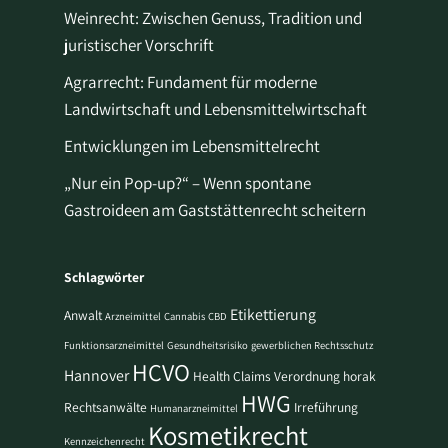
Weinrecht: Zwischen Genuss, Tradition und
juristischer Vorschrift
Agrarrecht: Fundament für moderne
Landwirtschaft und Lebensmittelwirtschaft
Entwicklungen im Lebensmittelrecht
„Nur ein Pop-up?“ – Wenn spontane
Gastroideen am Gaststättenrecht scheitern
Schlagwörter
Etikettierung
Anwalt
Arzneimittel
Cannabis
CBD
Funktionsarzneimittel
Gesundheitsrisiko
gewerblichen Rechtsschutz
HCVO
Hannover
Health Claims Verordnung
horak
HWG
Rechtsanwälte
Irreführung
Humanarzneimittel
Kosmetikrecht
Kennzeichenrecht