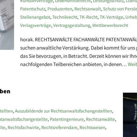
Künstlerverträge
,
Lebensmittelrecht
,
Leistungsschutz
,
Lizen
Patentschutz
,
Produzenten
,
Rechtsanwalt
,
Schutz von Persö
Stellenangebot
,
Technikrecht
,
TK-Recht
,
TK-Verträge
,
Urheb
Verlagsverträge
,
Vertragsgestaltung
,
Wettbewerbsrecht
horak. RECHTSANWÄLTE FACHANWÄLTE PATENTANWÄLTE Jet
suchen anwaltliche Verstärkung. Dabei kommt für uns g
das Sie bevorzugen, in Betracht. Derzeit können wir Ih
nachfolgenden Teilbereichen anbieten, in denen…
Weit
rben
tellten
,
Auszubildende zur Rechtsanwaltsfachangestellten
,
tanwaltsfachangestellte
,
Patentingenieure
,
Rechtsanwälte
,
lte
,
Rechtsfachwirte
,
Rechtsreferendare
,
Rechtswesen
,