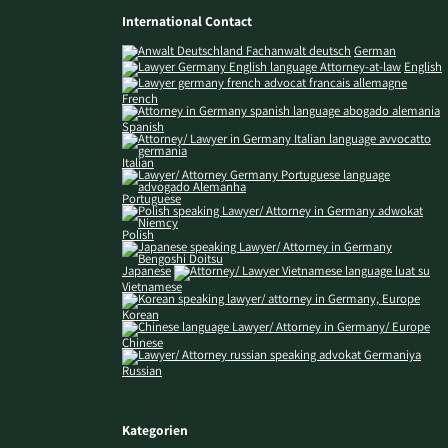
International Contact
German
English
French
Spanish
Italian
Portuguese
Polish
Japanese
Vietnamese
Korean
Chinese
Russian
Kategorien