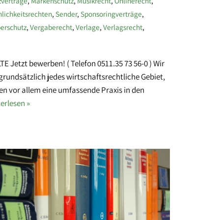
zverträge
,
Markenschutz
,
Musikrecht
,
Onlinerecht
,
nlichkeitsrechten
,
Sender
,
Sponsoringverträge
,
erschutz
,
Vergaberecht
,
Verlage
,
Verlagsrecht
,
zt bewerben! ( Telefon 0511.35 73 56-0 ) Wir
rundsätzlich jedes wirtschaftsrechtliche Gebiet,
nen vor allem eine umfassende Praxis in den
erlesen »